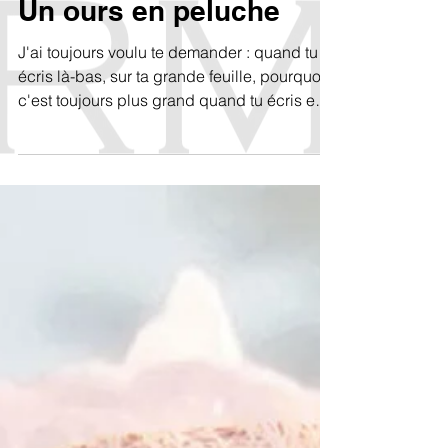
Rufina Muraviova
7 juil.
Un ours en peluche
J'ai toujours voulu te demander : quand tu
écris là-bas, sur ta grande feuille, pourquoi
c'est toujours plus grand quand tu écris en
hébreu qu'en russe ? — Quand je parle
russe, je bégaie. — Tais-toi, tais-toi, je ne
veux pas entendre ça. — Mais c'est la vérité.
— Je veux la tuer. Je n'ai pas besoin d'elle.
— Tue-la. — Je ne peux pas. Je ne sais pas
comment faire.