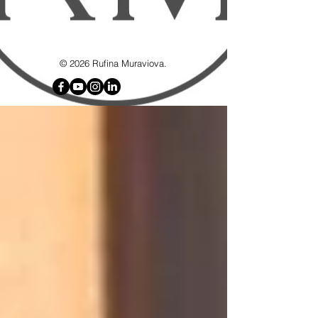
google7d4e4d8192715b6f.html
© 2026 Rufina Muraviova.