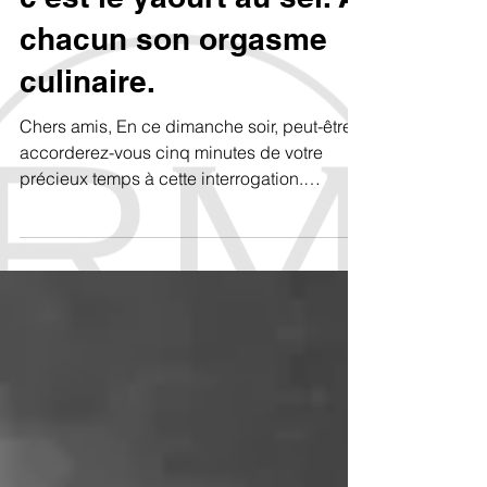
c'est le yaourt au sel. À
chacun son orgasme
culinaire.
Chers amis, En ce dimanche soir, peut-être
accorderez-vous cinq minutes de votre
précieux temps à cette interrogation.
Lorsque vous me faites vos grands discours
sur des sujets terrestres et triviaux que je
maîtrise depuis longtemps, vous le faites
avec une verve parfois bien peu
sympathique, presque agressive. Dans votre
esprit, cela ne sert qu'à rehausser votre
valeur à mes yeux — et donc à flatter votre
propre ego. Mais vous êtes-vous déjà
demandé ce qui me traverse l'espr