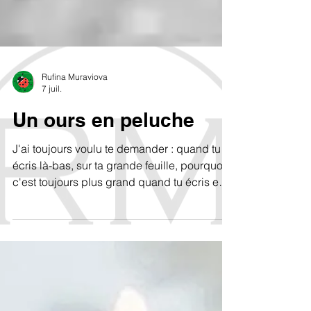
Rufina Muraviova
7 juil.
Un ours en peluche
J'ai toujours voulu te demander : quand tu
écris là-bas, sur ta grande feuille, pourquoi
c'est toujours plus grand quand tu écris en
hébreu qu'en russe ? — Quand je parle
russe, je bégaie. — Tais-toi, tais-toi, je ne
veux pas entendre ça. — Mais c'est la vérité.
— Je veux la tuer. Je n'ai pas besoin d'elle.
— Tue-la. — Je ne peux pas. Je ne sais pas
comment faire.