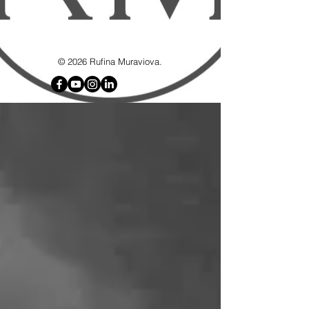
google7d4e4d8192715b6f.html
© 2026 Rufina Muraviova.