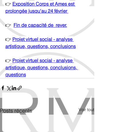
👉
Exposition Corps et Ames est 
prolongée jusqu'au 24 février 
👉  
Fin de capacité de  rever.
👉 
Projet virtuel social - analyse 
artistique, questions, conclusions
👉 
Projet virtuel social - analyse 
artistique, questions, conclusions, 
questions
Voir tout
Posts récents