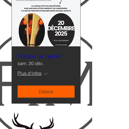
France, je t'aime!
sam. 20 déc.
Plus d'infos
Détails