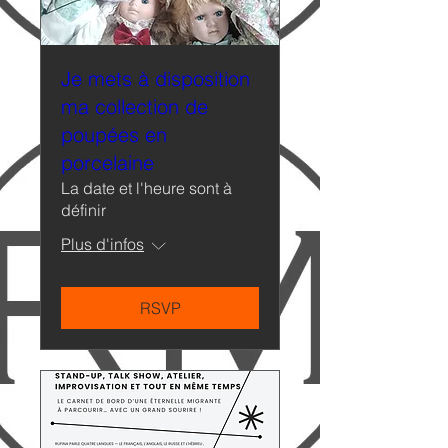
Je mets à disposition
ma collection de
poupées en
porcelaine
La date et l'heure sont à
définir
Plus d'infos
RSVP