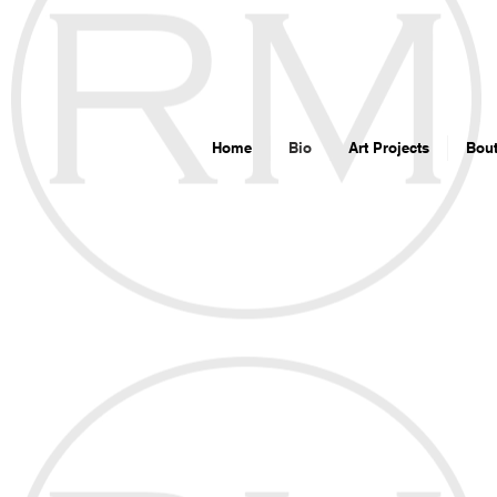
google7d4e4d8192715b6f.html
Home
Bio
Art Projects
Bout
<!-- 
<scrip
new D
j=d.c
'http
})(wi
<!-- 