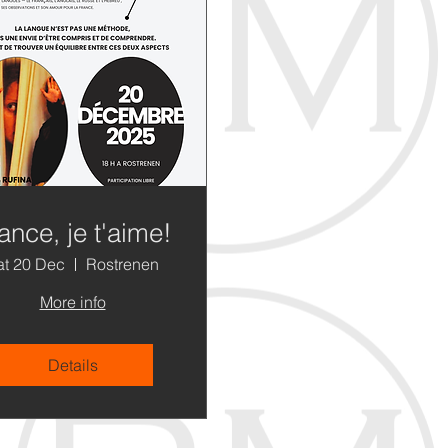
ance, je t'aime!
at 20 Dec
Rostrenen
More info
Details