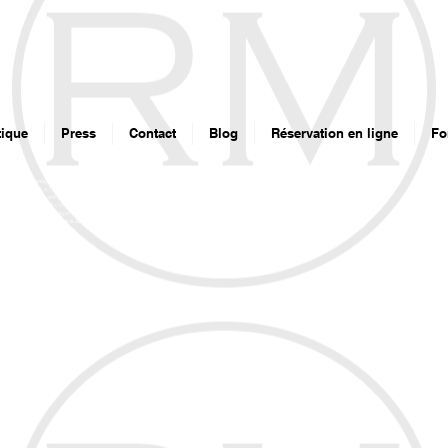
ique
Press
Contact
Blog
Réservation en ligne
Fo
Google Tag Manager -->
t>(function(w,d,s,l,i){w[l]=w[l]||[];w[l].push({'gtm.start':
ate().getTime(),event:'gtm.js'});var f=d.getElementsByTagName(s)[0],
reateElement(s),dl=l!='dataLayer'?'&l='+l:'';j.async=true;j.src=
s://www.googletagmanager.com/gtm.js?id='+i+dl;f.parentNode.insertBefore(j,f);
ndow,document,'script','dataLayer','GTM-WFL29P3');</script>
End Google Tag Manager -->