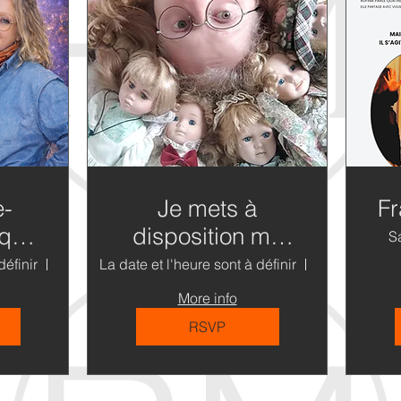
e-
Je mets à
Fr
ique
disposition ma
S
collection de
définir
France
La date et l'heure sont à définir
Rostrenen
et
poupées en
More info
ant
porcelaine
RSVP