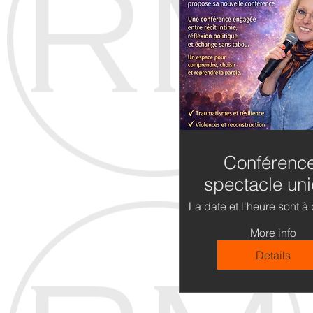
Conférenc
spectacle un
– identité,
La date et l'heure sont à 
résilience 
More info
dialogue viv
Details