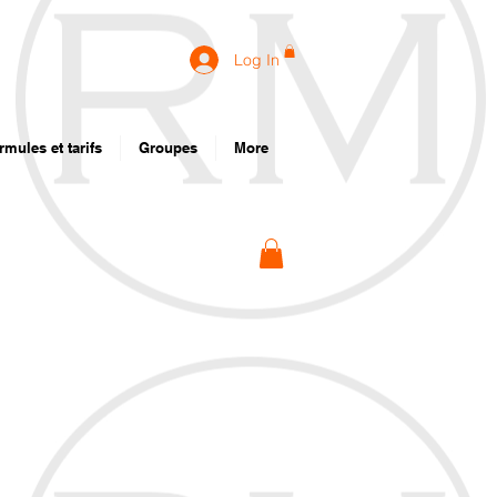
Log In
rmules et tarifs
Groupes
More