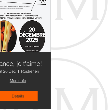
ance, je t'aime!
at 20 Dec
Rostrenen
More info
Details