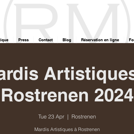
ique
Press
Contact
Blog
Réservation en ligne
Fo
rdis Artistique
Rostrenen 2024
Tue 23 Apr
  |  
Rostrenen
Mardis Artistiques à Rostrenen