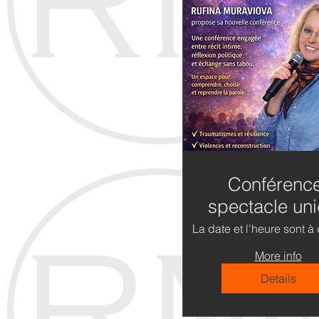
Conférenc
spectacle un
– identité,
La date et l'heure sont à 
résilience 
More info
dialogue viv
Details