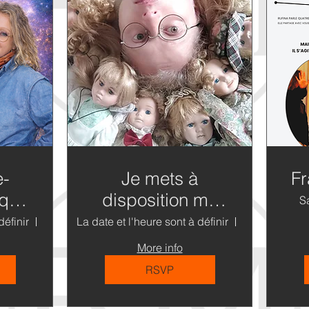
e-
Je mets à
Fr
ique
disposition ma
S
collection de
définir
France
La date et l'heure sont à définir
Rostrenen
et
poupées en
More info
ant
porcelaine
RSVP