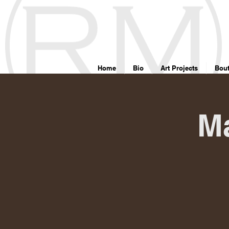
google7d4e4d8192715b6f.html
Home
Bio
Art Projects
Bout
Ma