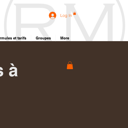
Log In
rmules et tarifs
Groupes
More
s à