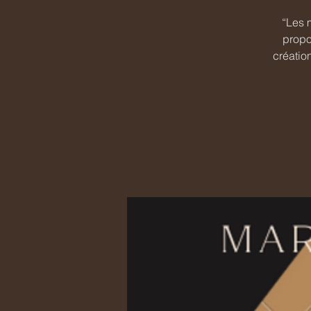
“Les 
propo
créatio