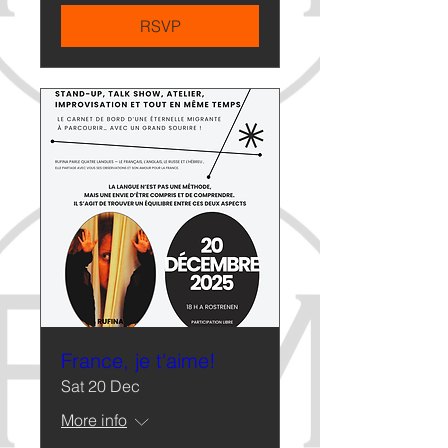
RSVP
France, je t'aime!
Sat 20 Dec
More info