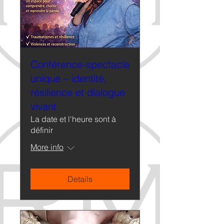
Conférence-spectacle
unique – identité,
résilience et dialogue
vivant
La date et l'heure sont à
définir
More info
Details