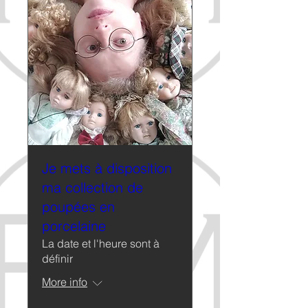
Je mets à disposition
ma collection de
poupées en
porcelaine
La date et l'heure sont à
définir
More info