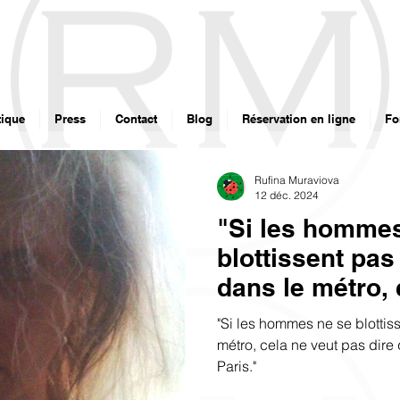
ique
Press
Contact
Blog
Réservation en ligne
Fo
Rufina Muraviova
12 déc. 2024
"Si les homme
blottissent pas
dans le métro, 
pas dire que le
"Si les hommes ne se blottis
pas à Paris."
métro, cela ne veut pas dire 
Paris."