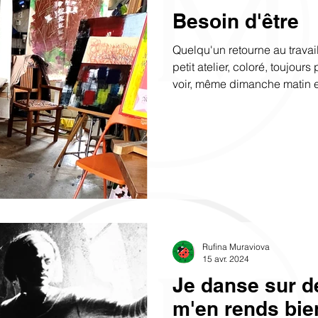
Besoin d'être
Quelqu'un retourne au travai
petit atelier, coloré, toujou
voir, même dimanche matin e
j'aime être où je suis! Thér
Rufina Muraviova
15 avr. 2024
Je danse sur d
m'en rends bi