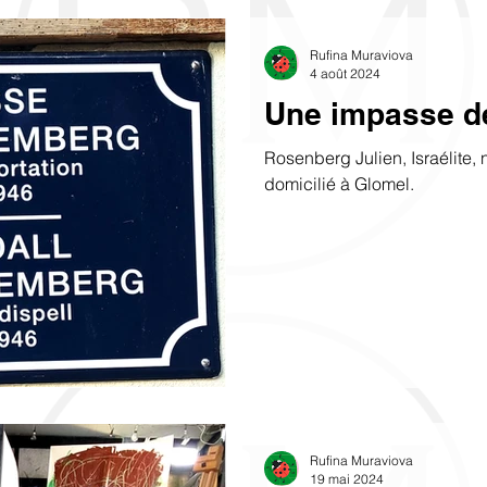
devrait-il me contacter ? Sin
Rufina MURAVIOVA Pour les 
Rufina Muraviova
4 août 2024
Une impasse d
Rosenberg Julien, Israélite, n
domicilié à Glomel.
Rufina Muraviova
19 mai 2024