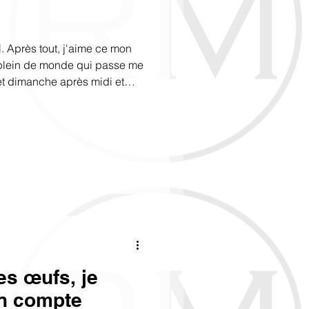
l. Après tout, j'aime ce mon
rs plein de monde qui passe me
t dimanche après midi et
apie d'art #dimanche
es œufs, je
en compte