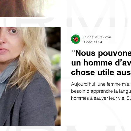
Rufina Muraviova
1 déc. 2024
''Nous pouvons
un homme d’avo
chose utile au
qu’il ne l’admi
Aujourd'hui, une femme m'a 
excuse d’avoir 
besoin d'apprendre la langu
hommes à sauver leur vie. Su
inutile est de l
promotion de mon site WEB e
i
me suis demandé : que voit
Angeles qui me trouve sur les
comprendre qui je suis, que 