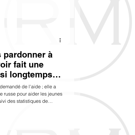
 pardonner à
ir fait une
ssi longtemps
re pas. La seule
demandé de l'aide ; elle a
fait une chose
e russe pour aider les jeunes
ivi des statistiques de
’admirer
t de mes réseaux sociaux, je
ntensément.'' (с) Oscar Wilde
 une personne de Los
 vagues d'Internet ? Peut-il
je pratique et pourquoi