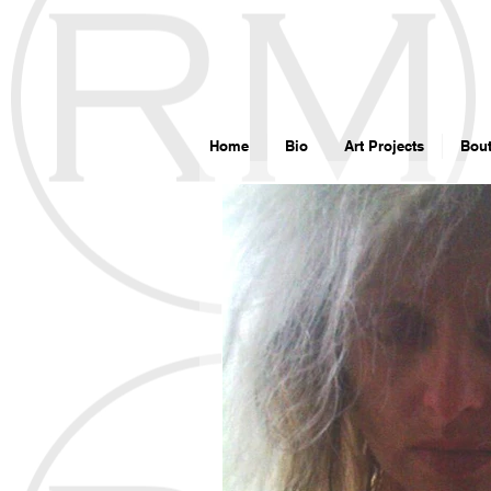
google7d4e4d8192715b6f.html
Home
Bio
Art Projects
Bout