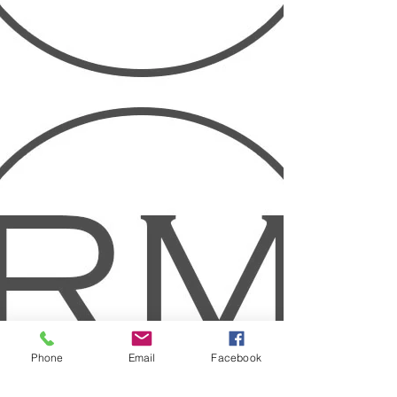
Phone
Email
Facebook