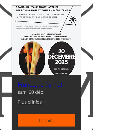
France, je t'aime!
sam. 20 déc.
Plus d'infos
Détails