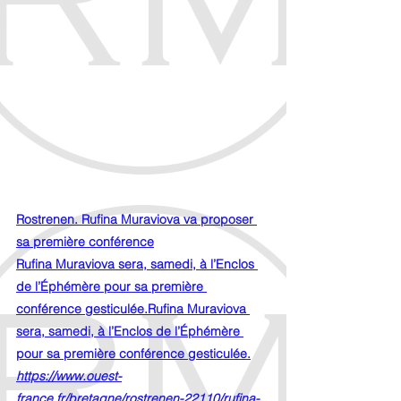
Rostrenen. Rufina Muraviova va proposer 
sa première conférence
Rufina Muraviova sera, samedi, à l’Enclos 
de l’Éphémère pour sa première 
conférence gesticulée.Rufina Muraviova 
sera, samedi, à l’Enclos de l’Éphémère 
pour sa première conférence gesticulée.
https://www.ouest-
france.fr/bretagne/rostrenen-22110/rufina-