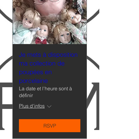
Je mets à disposition
ma collection de
poupées en
porcelaine
La date et l'heure sont à
définir
Plus d'infos
RSVP