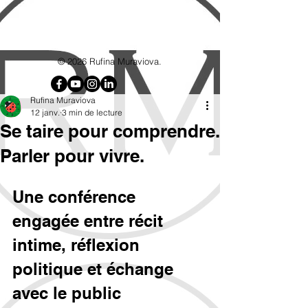
google7d4e4d8192715b6f.html
© 2026 Rufina Muraviova.
Rufina Muraviova
12 janv.
3 min de lecture
Se taire pour comprendre.
Parler pour vivre.
Une conférence 
engagée entre récit 
intime, réflexion 
politique et échange 
avec le public