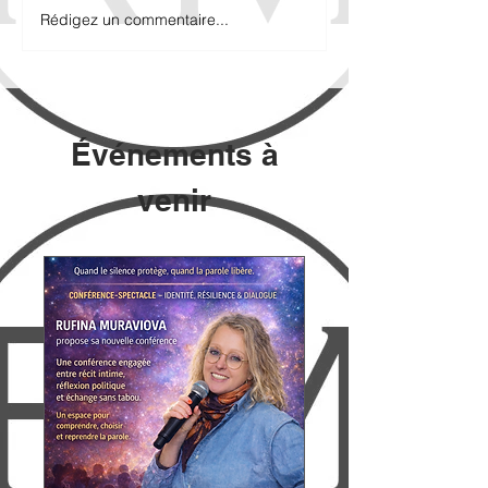
Rédigez un commentaire...
Lettre à papa (
partie)
Événements à
venir