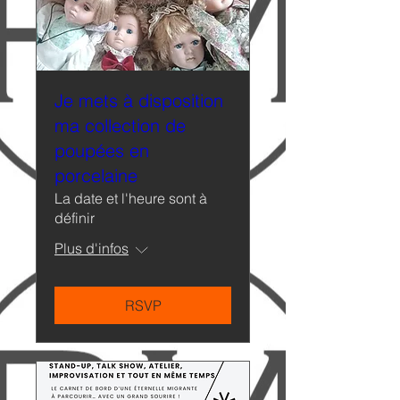
Je mets à disposition
ma collection de
poupées en
porcelaine
La date et l'heure sont à
définir
Plus d'infos
RSVP