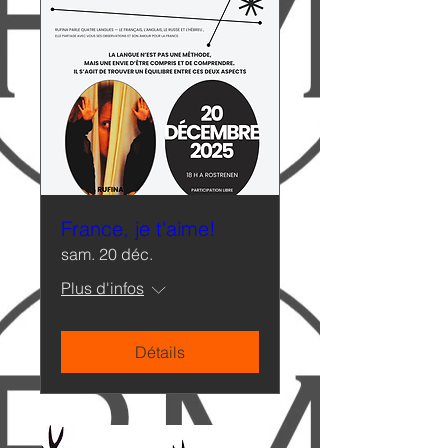
France, je t'aime!
sam. 20 déc.
Plus d'infos
Détails