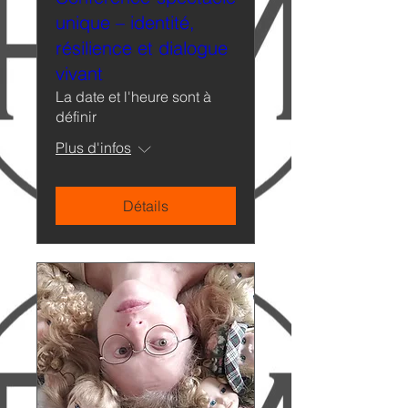
unique – identité,
résilience et dialogue
vivant
La date et l'heure sont à
définir
Plus d'infos
Détails