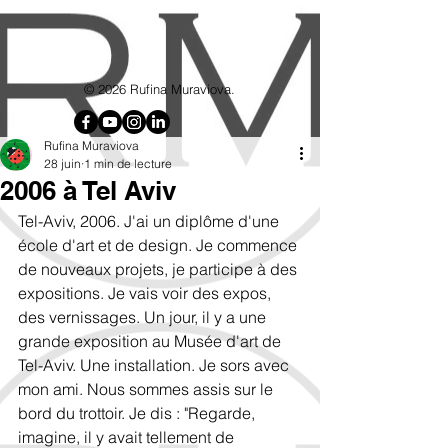
google7d4e4d8192715b6f.html
© 2026 Rufina Muraviova.
Rufina Muraviova
28 juin
1 min de lecture
2006 à Tel Aviv
Tel-Aviv, 2006. J'ai un diplôme d'une 
école d'art et de design. Je commence 
de nouveaux projets, je participe à des 
expositions. Je vais voir des expos, 
des vernissages. Un jour, il y a une 
grande exposition au Musée d'art de 
Tel-Aviv. Une installation. Je sors avec 
mon ami. Nous sommes assis sur le 
bord du trottoir. Je dis : "Regarde, 
imagine, il y avait tellement de 