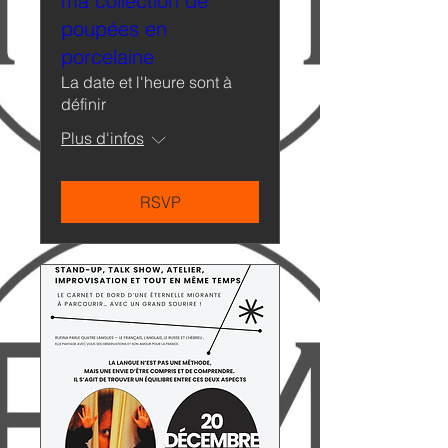
ma collection de
poupées en
porcelaine
La date et l'heure sont à
définir
Plus d'infos
RSVP