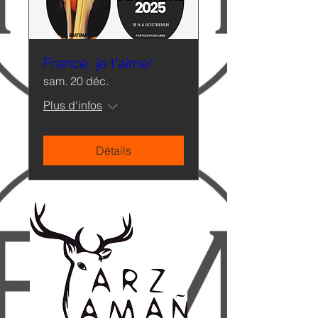
France, je t'aime!
sam. 20 déc.
Plus d'infos
Détails