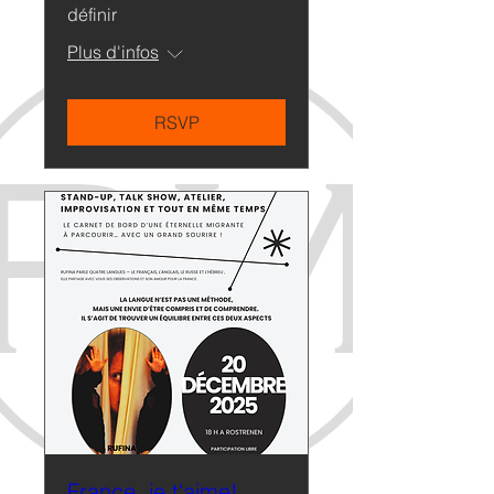
définir
Plus d'infos
RSVP
France, je t'aime!