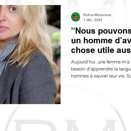
Rufina Muraviova
1 déc. 2024
''Nous pouvons
un homme d’avo
chose utile au
qu’il ne l’admi
Aujourd'hui, une femme m'a 
excuse d’avoir 
besoin d'apprendre la langu
hommes à sauver leur vie. Su
inutile est de l
promotion de mon site WEB e
i
me suis demandé : que voit
Angeles qui me trouve sur les
comprendre qui je suis, que 
devrait-il me contacter ? Sin
Rufina MURAVIOVA Pour les 