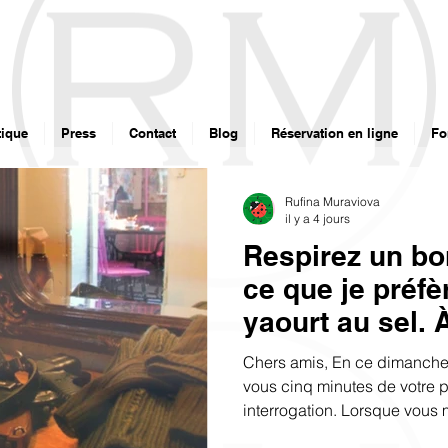
ique
Press
Contact
Blog
Réservation en ligne
Fo
Rufina Muraviova
il y a 4 jours
Respirez un bo
ce que je préfèr
yaourt au sel.
orgasme culina
Chers amis, En ce dimanche 
vous cinq minutes de votre 
interrogation. Lorsque vous 
sur des sujets terrestres et t