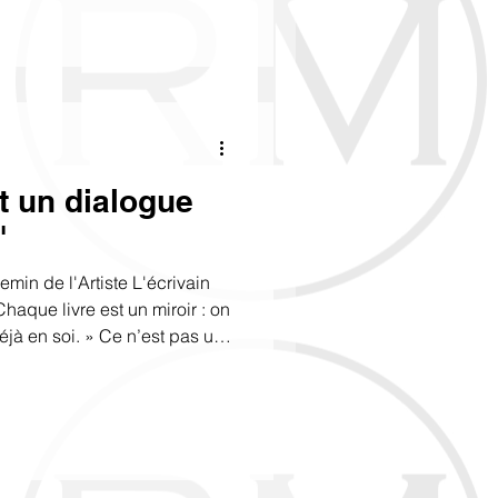
ec une verve parfois bien peu
ive. Dans votre esprit, cela
 valeur à mes yeux — et donc
ais vous êtes-vous déjà
l'espr
t un dialogue
"
min de l'Artiste L'écrivain
Chaque livre est un miroir : on
éjà en soi. » Ce n’est pas un
pas un chemin de preuves.
vers soi. C’est un chemin de
ntend le silence avant qu’il ne
 l’espace avant qu’il ne
est pas de créer du beau. Son