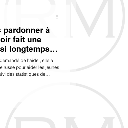
 pardonner à
ir fait une
ssi longtemps
re pas. La seule
demandé de l'aide ; elle a
fait une chose
e russe pour aider les jeunes
ivi des statistiques de
’admirer
t de mes réseaux sociaux, je
ntensément.'' (с) Oscar Wilde
 une personne de Los
 vagues d'Internet ? Peut-il
je pratique et pourquoi
on, faisons connaissance...
visiteurs anglophones