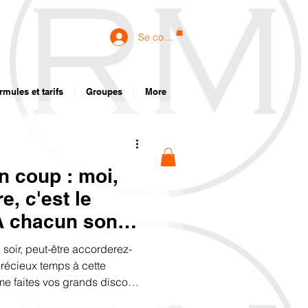
Se connecter
rmules et tarifs
Groupes
More
n coup : moi,
e, c'est le
 À chacun son
ire.
soir, peut-être accorderez-
précieux temps à cette
me faites vos grands discours
riviaux que je maîtrise depuis