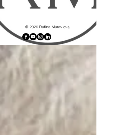
google7d4e4d8192715b6f.html
© 2026 Rufina Muraviova.